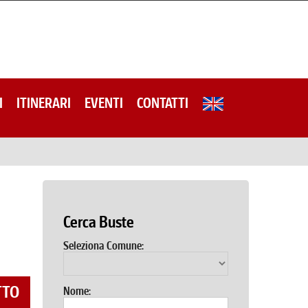
I
ITINERARI
EVENTI
CONTATTI
Cerca Buste
Seleziona Comune:
TTO
Nome: