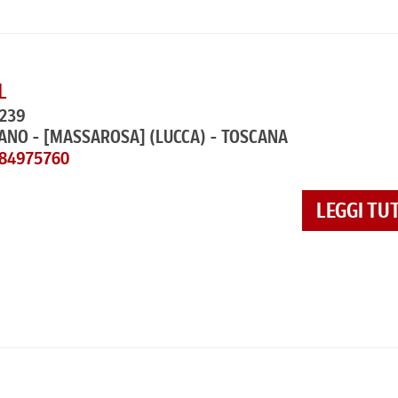
L
 239
ZANO - [MASSAROSA]
(LUCCA) - TOSCANA
584975760
LEGGI TU