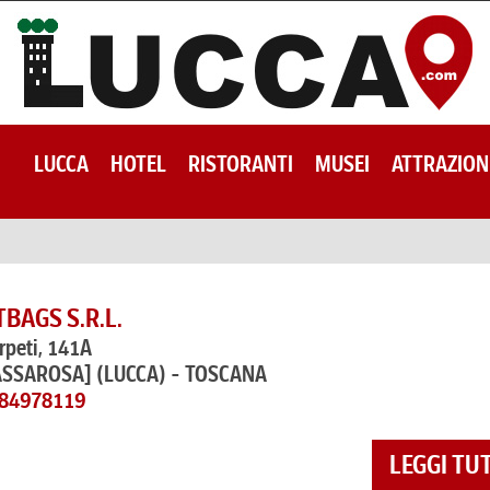
LUCCA
HOTEL
RISTORANTI
MUSEI
ATTRAZION
BAGS S.R.L.
erpeti, 141A
ASSAROSA]
(LUCCA) - TOSCANA
584978119
LEGGI TU