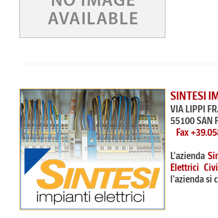
SINTESI I
VIA LIPPI F
55100 SAN 
Fax +39.0
L'azienda
Si
Elettrici Ci
l'azienda si 