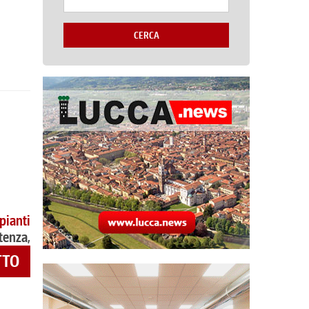
CERCA
pianti
tenza,
TTO