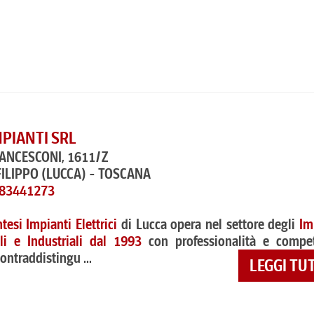
MPIANTI SRL
RANCESCONI, 1611/Z
FILIPPO
(LUCCA) - TOSCANA
583441273
ntesi Impianti Elettrici
di Lucca opera nel settore degli
Im
vili e Industriali dal 1993
con professionalità e compe
contraddistingu ...
LEGGI TU