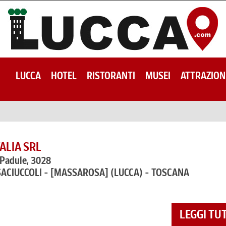
LUCCA
HOTEL
RISTORANTI
MUSEI
ATTRAZION
ALIA SRL
l Padule, 3028
ACIUCCOLI - [MASSAROSA]
(LUCCA) - TOSCANA
LEGGI TU