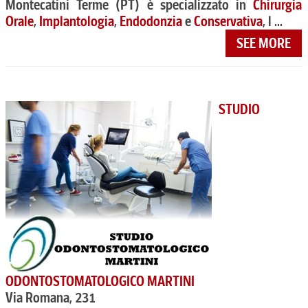
Montecatini Terme (PT) è specializzato in
Chirurgia
Orale
,
Implantologia
,
Endodonzia
e
Conservativa
, l ...
SEE MORE
STUDIO
ODONTOSTOMATOLOGICO MARTINI
Via Romana, 231