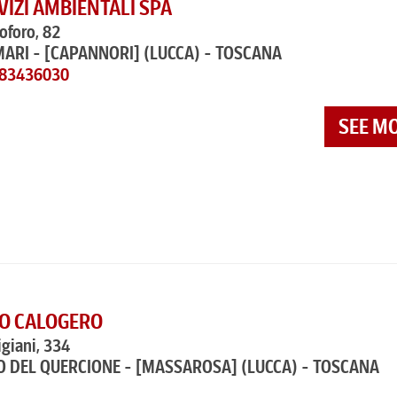
VIZI AMBIENTALI SPA
toforo, 82
ARI - [CAPANNORI]
(LUCCA) - TOSCANA
583436030
SEE M
O CALOGERO
igiani, 334
O DEL QUERCIONE - [MASSAROSA]
(LUCCA) - TOSCANA