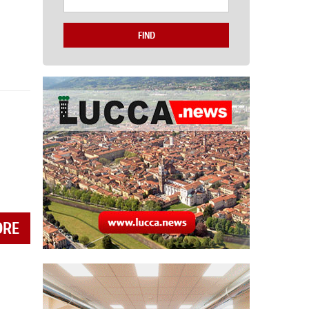
FIND
ORE