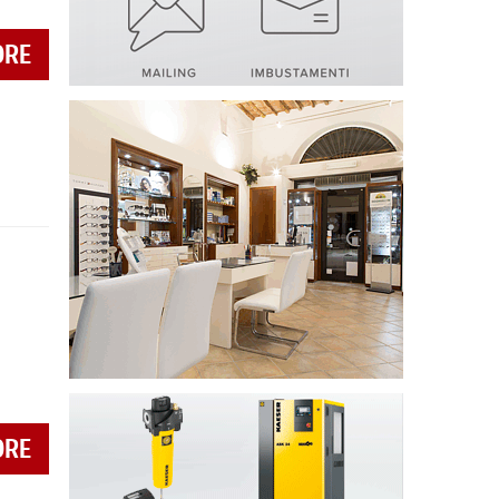
ORE
ORE