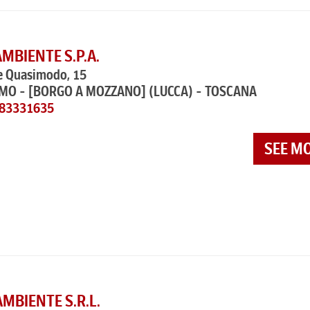
MBIENTE S.P.A.
re Quasimodo, 15
IMO - [BORGO A MOZZANO]
(LUCCA) - TOSCANA
583331635
SEE M
AMBIENTE S.R.L.