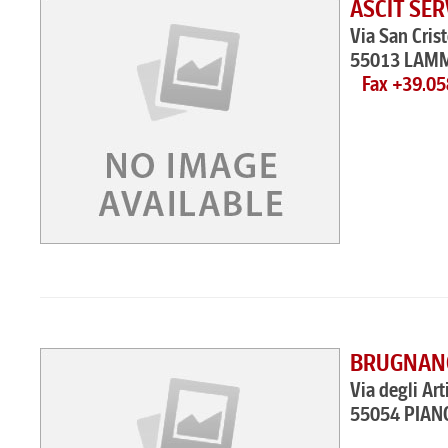
ASCIT SER
Via San Cris
55013 LAMM
Fax +39.0
BRUGNAN
Via degli Art
55054 PIAN