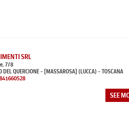
IMENTI SRL
e, 7/8
O DEL QUERCIONE - [MASSAROSA]
(LUCCA) - TOSCANA
5841660528
SEE M