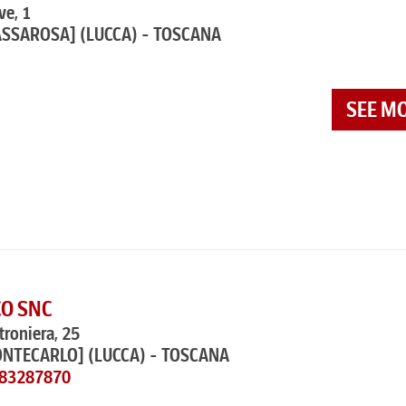
ve, 1
ASSAROSA]
(LUCCA) - TOSCANA
SEE M
O SNC
troniera, 25
ONTECARLO]
(LUCCA) - TOSCANA
583287870