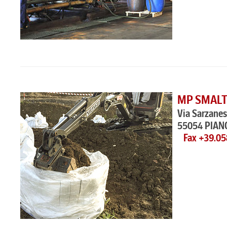
MP SMALT
Via Sarzanes
55054 PIAN
Fax +39.0