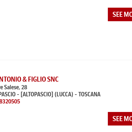
SEE M
NTONIO & FIGLIO SNC
re Salese, 28
PASCIO - [ALTOPASCIO]
(LUCCA) - TOSCANA
58320505
SEE M