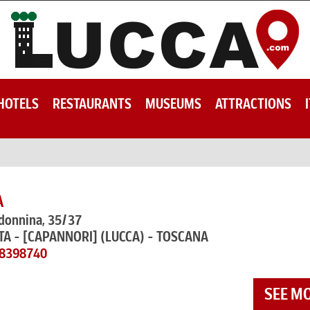
HOTELS
RESTAURANTS
MUSEUMS
ATTRACTIONS
A
adonnina, 35/37
TA - [CAPANNORI]
(LUCCA) - TOSCANA
58398740
SEE M