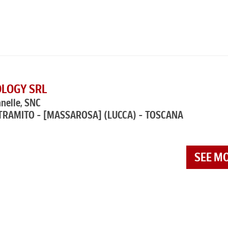
OLOGY SRL
nnelle, SNC
TRAMITO - [MASSAROSA]
(LUCCA) - TOSCANA
SEE M