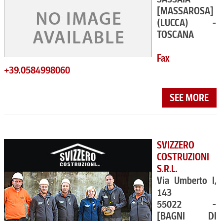
[MASSAROSA]
(LUCCA) -
TOSCANA
Fax
+39.0584998060
SEE MORE
SVIZZERO
COSTRUZIONI
S.R.L.
Via Umberto I,
143
55022 -
[BAGNI DI