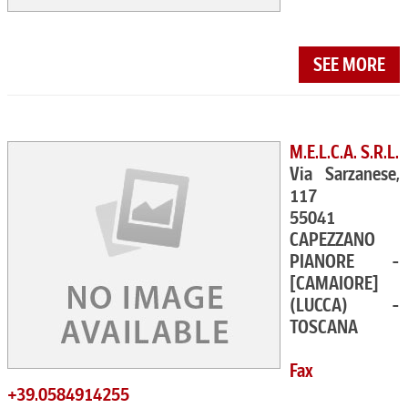
SEE MORE
M.E.L.C.A. S.R.L.
Via Sarzanese,
117
55041
CAPEZZANO
PIANORE -
[CAMAIORE]
(LUCCA) -
TOSCANA
Fax
+39.0584914255