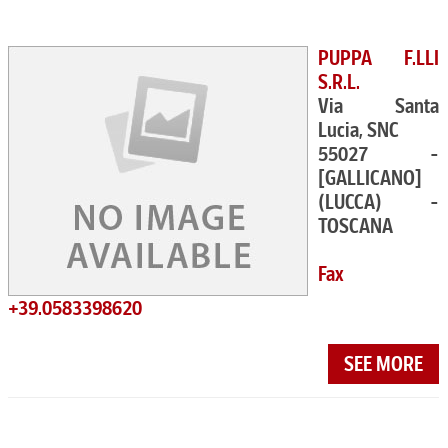
PUPPA F.LLI
S.R.L.
Via Santa
Lucia, SNC
55027 -
[GALLICANO]
(LUCCA) -
TOSCANA
Fax
+39.0583398620
SEE MORE