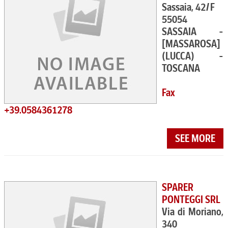
Sassaia, 42/F
55054
SASSAIA -
[MASSAROSA]
(LUCCA) -
TOSCANA
Fax
+39.0584361278
SEE MORE
SPARER
PONTEGGI SRL
Via di Moriano,
340