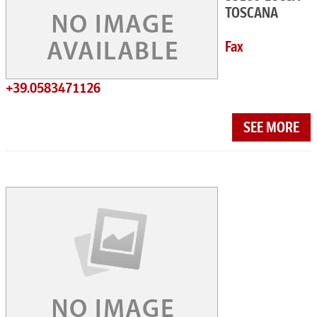
TOSCANA
Fax
+39.0583471126
SEE MORE