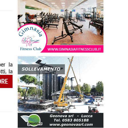
er la
ti, la
ORE