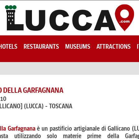
HOTELS
RESTAURANTS
MUSEUMS
ATTRACTIONS
IO DELLA GARFAGNANA
110
ALLICANO]
(LUCCA) - TOSCANA
ella Garfagnana
è un pastificio artigianale di Gallicano (L
sta utilizzando solo materie prime della Garfa