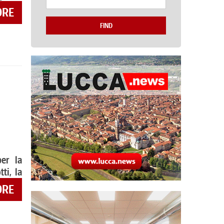
ORE
FIND
er la
ti, la
ORE