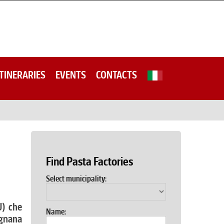
ITINERARIES
EVENTS
CONTACTS
Find Pasta Factories
Select municipality:
U) che
Name:
gnana