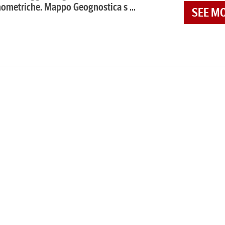
nometriche. Mappo Geognostica s ...
SEE M