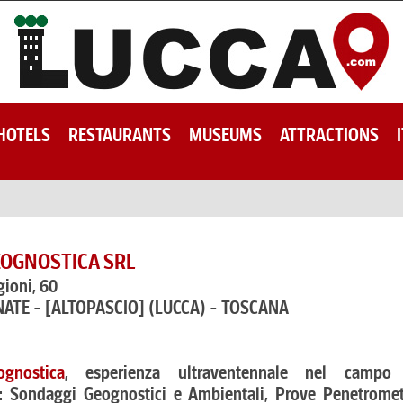
HOTELS
RESTAURANTS
MUSEUMS
ATTRACTIONS
OGNOSTICA SRL
gioni, 60
NATE - [ALTOPASCIO]
(LUCCA) - TOSCANA
gnostica
, esperienza ultraventennale nel campo 
e: Sondaggi Geognostici e Ambientali, Prove Penetromet