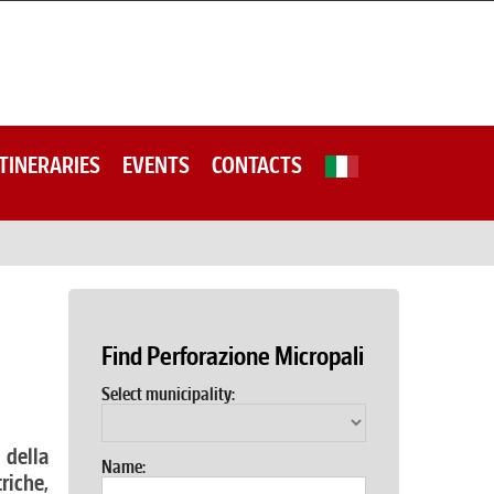
ITINERARIES
EVENTS
CONTACTS
Find Perforazione Micropali
Select municipality:
della
Name:
riche,